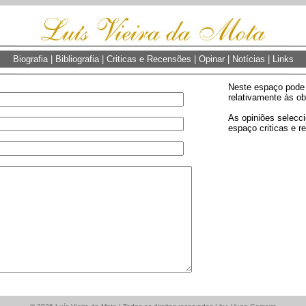
Biografia
|
Bibliografia
|
Criticas e Recensões
|
Opinar
|
Notícias
|
Links
Neste espaço pode 
relativamente às ob
As opiniões selecc
espaço criticas e r