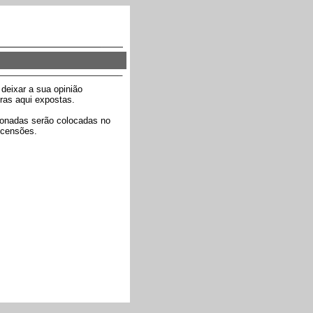
deixar a sua opinião
ras aqui expostas.
ionadas serão colocadas no
ecensões.